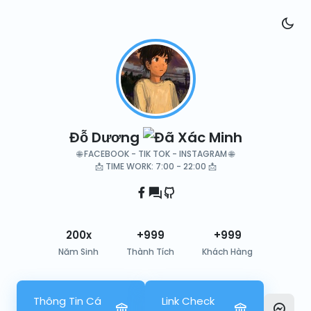
Đỗ Dương
🌐 FACEBOOK - TIK TOK - INSTAGRAM 🌐
📩 TIME WORK: 7:00 - 22:00 📩
200x
+999
+999
Năm Sinh
Thành Tích
Khách Hàng
Thông Tin Cá
Link Check